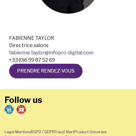
FABIENNE TAYLOR
Directrice salons
fabienne.taylor@infopro-digital.com
+33 (0)6 99 87 52 69
PRENDRE RENDEZ-VOUS
Follow us
Lin
You
ked
tub
in
e
Legal Mentions
RGPD / GDPR
Fraud Alert
Product Universes