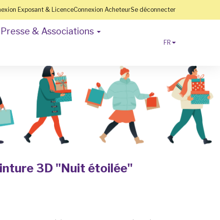
exion Exposant & Licence
Connexion Acheteur
Se déconnecter
Presse & Associations
FR
inture 3D "Nuit étoilée"