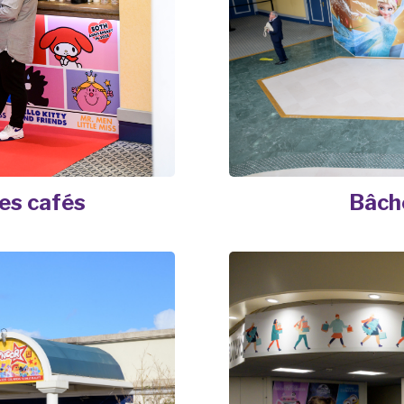
Bâche
es cafés