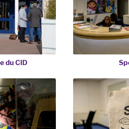
e du CID
Sp