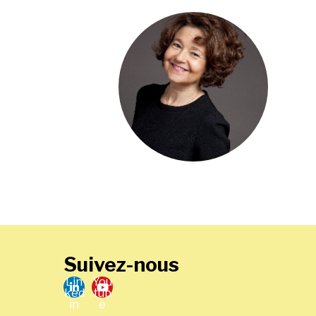
Suivez-nous
Lin
You
ked
tub
in
e