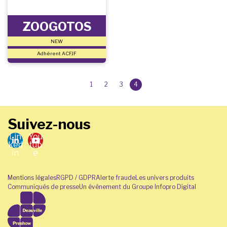
ZOOGOTOS
NEW
Adhérent ACFJF
1
2
3
4
Suivez-nous
Lin
You
ked
tub
in
e
Mentions légales
RGPD / GDPR
Alerte fraude
Les univers produits
Communiqués de presse
Un événement du Groupe Infopro Digital