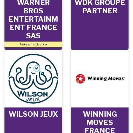
WARNER
WDK GROUPE
BROS
PARTNER
ENTERTAINM
ENT FRANCE
SAS
Partenaire Licence
WILSON JEUX
WINNING
MOVES
FRANCE